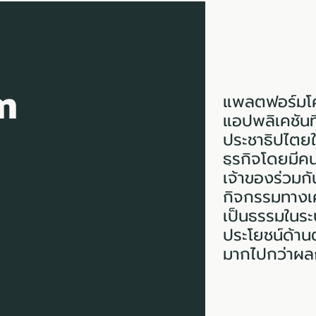
m
แพลตฟอร์มโคอ
แอปพลิเคชันท
ประชาธิปไตย
ธุรกิจโดยมีค
เจ้าของร่วมกั
กิจกรรมทางเ
เป็นธรรมในระ
ประโยชน์ด้านต
มากไปกว่าผล