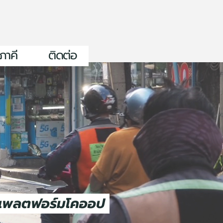
ภาคี
ติดต่อ
่านสู่แพลตฟอร์มโคออป