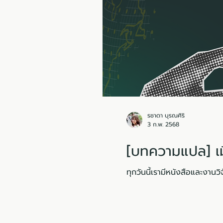
รชาดา บุรณศิริ
3 ก.พ. 2568
[บทความแปล] เม
ทุกวันนี้เรามีหนังสือและงานว