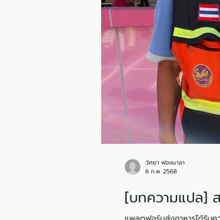
วัศยา ฟองมาลา
6 ก.พ. 2568
[บทความแปล] สห
แพลตฟอร์มส่งอาหารได้รับคว