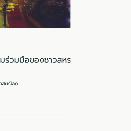
วามร่วมมือของชาวสหราช
ศาสตร์โลก