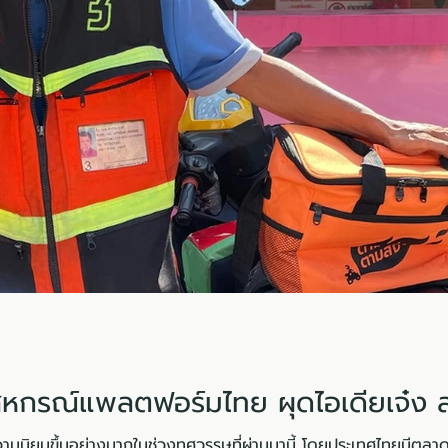
กรณ์แพลตฟอร์มไทย ผุดไอเดียเจ๋ง ส
ามนิยมขึ้นอย่างมากในช่วงทศวรรษที่ผ่านมานี้ โดยประเทศไทยมีตลา